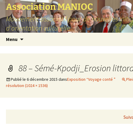
Aller
Association MANIOC
au
Mouvement associatif pour de nouvelles initia
contenu
d'orientation culturelle
Menu
88 – Sémé-Kpodji_Erosion littor
Publié le
6 décembre 2015
dans
Exposition “Voyage conté ”
Ple
résolution (1024 × 1536)
Suiv