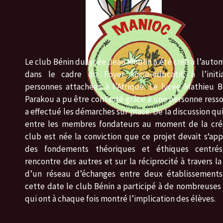
Le club Bénin du lycée Jean Moulin a été créé à l’auto
dans le cadre du Foyer socio-éducatif, à l’initi
personnes attachées à l’Afrique. Le lycée Mathieu 
Parakou a pu être contacté grâce à une personne ress
a effectué les démarches sur place. De la discussion qui
entre les membres fondateurs au moment de la cré
club est née la conviction que ce projet devait s‘ap
des fondements théoriques et éthiques centré
rencontre des autres et sur la réciprocité à travers la
d’un réseau d’échanges entre deux établissements
cette date le club Bénin a participé à de nombreuses 
qui ont à chaque fois montré l’implication des élèves.