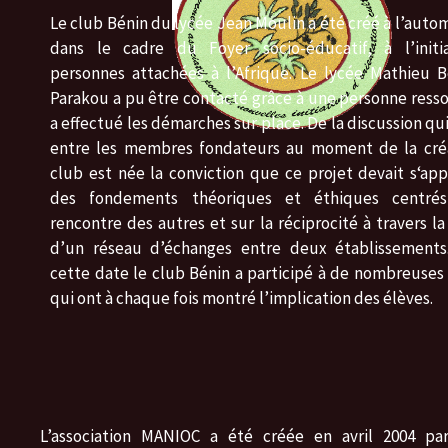
Le club Bénin du lycée Jean Moulin a été créé à l’auto
dans le cadre du Foyer socio-éducatif, à l’initi
personnes attachées à l’Afrique. Le lycée Mathieu 
Parakou a pu être contacté grâce à une personne ress
a effectué les démarches sur place. De la discussion qui
entre les membres fondateurs au moment de la cré
club est née la conviction que ce projet devait s‘ap
des fondements théoriques et éthiques centré
rencontre des autres et sur la réciprocité à travers la
d’un réseau d’échanges entre deux établissements
cette date le club Bénin a participé à de nombreuses 
qui ont à chaque fois montré l’implication des élèves.
L’association MANIOC a été créée en avril 2004 pa