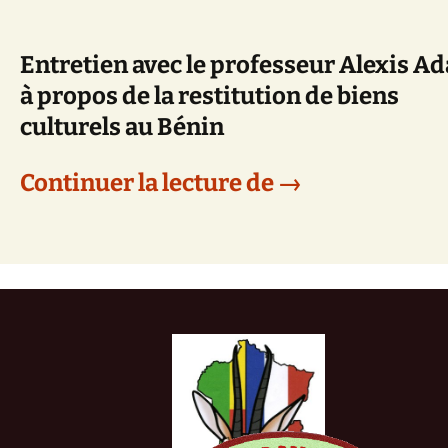
Entretien avec le professeur Alexis A
à propos de la restitution de biens
culturels au Bénin
Actualités Béni
Continuer la lecture de
→