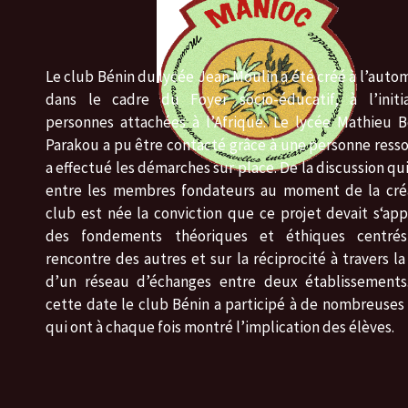
Le club Bénin du lycée Jean Moulin a été créé à l’auto
dans le cadre du Foyer socio-éducatif, à l’initi
personnes attachées à l’Afrique. Le lycée Mathieu 
Parakou a pu être contacté grâce à une personne ress
a effectué les démarches sur place. De la discussion qui
entre les membres fondateurs au moment de la cré
club est née la conviction que ce projet devait s‘ap
des fondements théoriques et éthiques centré
rencontre des autres et sur la réciprocité à travers la
d’un réseau d’échanges entre deux établissements
cette date le club Bénin a participé à de nombreuses 
qui ont à chaque fois montré l’implication des élèves.