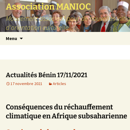
Aller
Association MANIOC
au
Mouvement associatif pour de nouvelles initia
contenu
d'orientation culturelle
Menu
Archives mensuelles : novembre 202
Actualités Bénin 17/11/2021
17 novembre 2021
Articles
Conséquences du réchauffement
climatique en Afrique subsaharienne