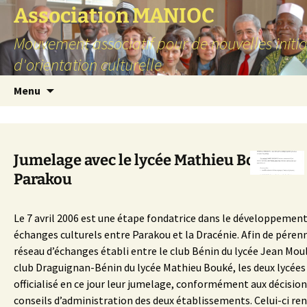
Aller
Association MANIOC
au
Mouvement associatif pour de nouvelles initia
contenu
d'orientation culturelle
Menu
Jumelage avec le lycée Mathieu Bouké –
Parakou
Le 7 avril 2006 est une étape fondatrice dans le développement
échanges culturels entre Parakou et la Dracénie. Afin de pérenn
réseau d’échanges établi entre le club Bénin du lycée Jean Moul
club Draguignan-Bénin du lycée Mathieu Bouké, les deux lycées
officialisé en ce jour leur jumelage, conformément aux décision
conseils d’administration des deux établissements. Celui-ci ren