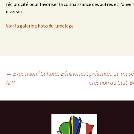
réciprocité pour favoriser la connaissance des autres et l’ouver
diversité.
Voir la galerie photo du jumelage
Navigation
←
Exposition “Cultures Béninoises”, présentée au musé
ATP
Création du Club 
des
articles