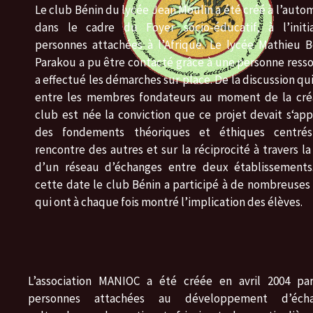
Le club Bénin du lycée Jean Moulin a été créé à l’auto
dans le cadre du Foyer socio-éducatif, à l’initi
personnes attachées à l’Afrique. Le lycée Mathieu 
Parakou a pu être contacté grâce à une personne ress
a effectué les démarches sur place. De la discussion qui
entre les membres fondateurs au moment de la cré
club est née la conviction que ce projet devait s‘ap
des fondements théoriques et éthiques centré
rencontre des autres et sur la réciprocité à travers la
d’un réseau d’échanges entre deux établissements
cette date le club Bénin a participé à de nombreuses 
qui ont à chaque fois montré l’implication des élèves.
L’association MANIOC a été créée en avril 2004 pa
personnes attachées au développement d’écha