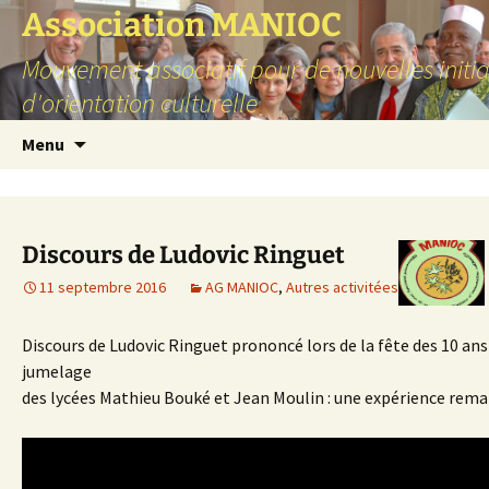
Aller
Association MANIOC
au
Mouvement associatif pour de nouvelles initia
contenu
d'orientation culturelle
Menu
Discours de Ludovic Ringuet
11 septembre 2016
AG MANIOC
,
Autres activitées
Discours de Ludovic Ringuet prononcé lors de la fête des 10 ans
jumelage
des lycées Mathieu Bouké et Jean Moulin : une expérience rema